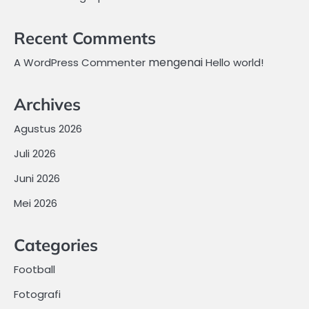
Recent Comments
mengenai
A WordPress Commenter
Hello world!
Archives
Agustus 2026
Juli 2026
Juni 2026
Mei 2026
Categories
Football
Fotografi