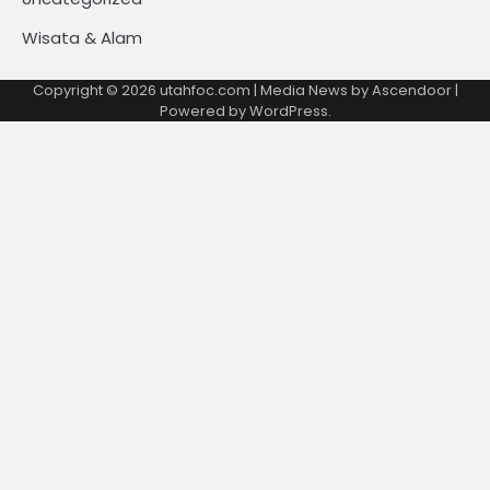
Wisata & Alam
Copyright © 2026
utahfoc.com
| Media News by
Ascendoor
|
Powered by
WordPress
.