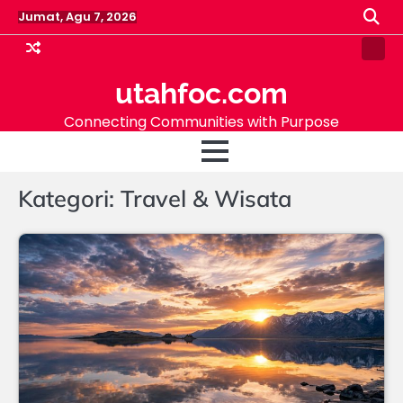
Skip
Jumat, Agu 7, 2026
to
content
Samp
Pag
utahfoc.com
Connecting Communities with Purpose
Kategori:
Travel & Wisata