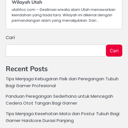
Wilayah Utah
utahfoc.com – Destinasi wisata alam Utah menawarkan
keindahan yang tiada tara. Wilayah ini dikenal dengan
pemandangan alam yang menakjubkan. Dari…
Cari
Cari
Recent Posts
Tips Menjaga Kebugaran Fisik dan Peregangan Tubuh
Bagi Gamer Profesional
Panduan Peregangan Sederhana untuk Mencegah
Cedera Otot Tangan Bagi Gamer
Tips Menjaga Kesehatan Mata dan Postur Tubuh Bagi
Gamer Hardcore Durasi Panjang