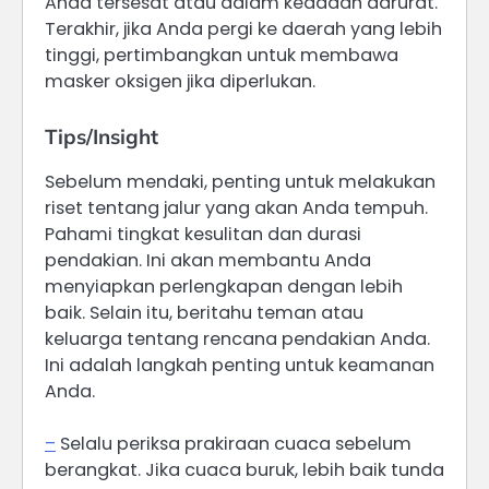
Anda tersesat atau dalam keadaan darurat.
Terakhir, jika Anda pergi ke daerah yang lebih
tinggi, pertimbangkan untuk membawa
masker oksigen jika diperlukan.
Tips/Insight
Sebelum mendaki, penting untuk melakukan
riset tentang jalur yang akan Anda tempuh.
Pahami tingkat kesulitan dan durasi
pendakian. Ini akan membantu Anda
menyiapkan perlengkapan dengan lebih
baik. Selain itu, beritahu teman atau
keluarga tentang rencana pendakian Anda.
Ini adalah langkah penting untuk keamanan
Anda.
–
Selalu periksa prakiraan cuaca sebelum
berangkat. Jika cuaca buruk, lebih baik tunda