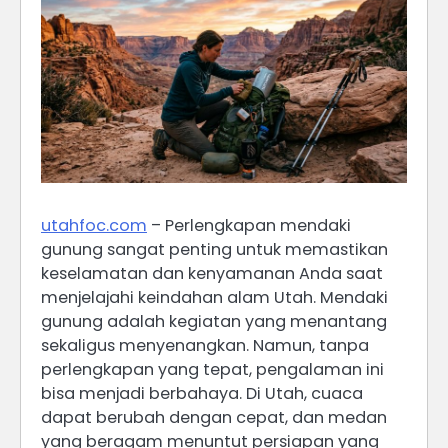
utahfoc.com
– Perlengkapan mendaki
gunung sangat penting untuk memastikan
keselamatan dan kenyamanan Anda saat
menjelajahi keindahan alam Utah. Mendaki
gunung adalah kegiatan yang menantang
sekaligus menyenangkan. Namun, tanpa
perlengkapan yang tepat, pengalaman ini
bisa menjadi berbahaya. Di Utah, cuaca
dapat berubah dengan cepat, dan medan
yang beragam menuntut persiapan yang