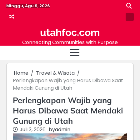
Skip
Minggu, Agu 9, 2026
to
content
Samp
Pag
utahfoc.com
Connecting Communities with Purpose
Home
Travel & Wisata
Perlengkapan Wajib yang Harus Dibawa Saat
Mendaki Gunung di Utah
Perlengkapan Wajib yang
Harus Dibawa Saat Mendaki
Gunung di Utah
Juli 3, 2026
by
admin