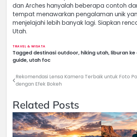
dan Arches hanyalah beberapa contoh dar
tempat menawarkan pengalaman unik yang 
menjelajahi lebih banyak lagi. Siapkan re
Utah.
TRAVEL & WISATA
Tagged
destinasi outdoor
,
hiking utah
,
liburan ke
guide
,
utah foc
Rekomendasi Lensa Kamera Terbaik untuk Foto Po
Navigasi
dengan Efek Bokeh
pos
Related Posts