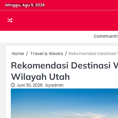
Skip
Minggu, Agu 9, 2026
to
content
Communit
Home
Travel & Wisata
Rekomendasi Destinasi 
Rekomendasi Destinasi W
Wilayah Utah
Juni 30, 2026
by
admin