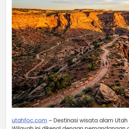
utahfoc.com
– Destinasi wisata alam Utah
Wilayah ini dikenal dengan pemandangan 