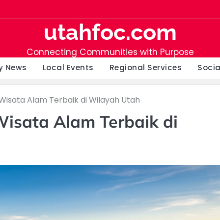
utahfoc.com
Connecting Communities with Purpose
y News
Local Events
Regional Services
Soci
Wisata Alam Terbaik di Wilayah Utah
isata Alam Terbaik di