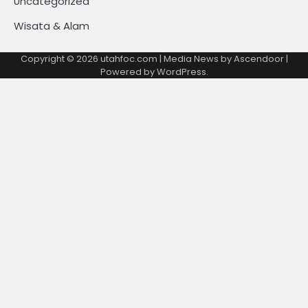
Uncategorized
Wisata & Alam
Copyright © 2026
utahfoc.com
| Media News by
Ascendoor
|
Powered by
WordPress
.