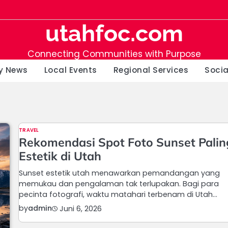
utahfoc.com
Connecting Communities with Purpose
y News
Local Events
Regional Services
Soci
TRAVEL
Rekomendasi Spot Foto Sunset Palin
Estetik di Utah
Sunset estetik utah menawarkan pemandangan yang
memukau dan pengalaman tak terlupakan. Bagi para
pecinta fotografi, waktu matahari terbenam di Utah…
by
admin
Juni 6, 2026