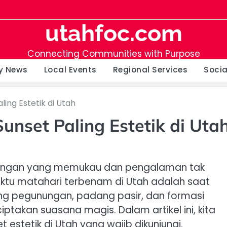
utahfoc.com
Connecting Communities with Purpose
y News
Local Events
Regional Services
Soci
ing Estetik di Utah
nset Paling Estetik di Uta
angan yang memukau dan pengalaman tak
waktu matahari terbenam di Utah adalah saat
ang pegunungan, padang pasir, dan formasi
takan suasana magis. Dalam artikel ini, kita
 estetik di Utah yang wajib dikunjungi.