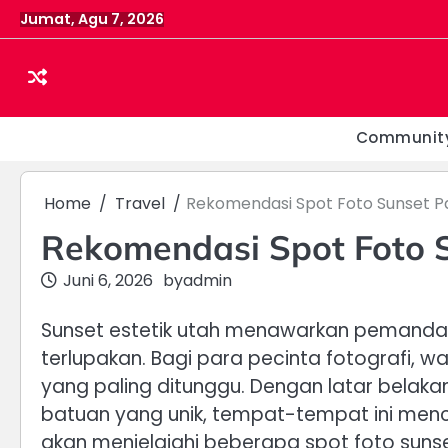
Skip
Jumat, Agu 7, 2026
to
content
Communit
Home
Travel
Rekomendasi Spot Foto Sunset Pal
Rekomendasi Spot Foto Su
Juni 6, 2026
by
admin
Sunset estetik utah menawarkan pemand
terlupakan. Bagi para pecinta fotografi, 
yang paling ditunggu. Dengan latar belak
batuan yang unik, tempat-tempat ini mencip
akan menjelajahi beberapa spot foto sunset