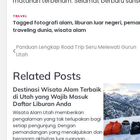
matahari terbenam. Selamat berburu suns
TRAVEL
Tagged
fotografi alam
,
liburan luar negeri
,
peman
traveling dunia
,
wisata alam
Panduan Lengkap Road Trip Seru Melewati Gurun
Navigasi
Utah
pos
Related Posts
Destinasi Wisata Alam Terbaik
di Utah yang Wajib Masuk
Daftar Liburan Anda
Wisata Alam Utah memberikan
pengalaman yang tak terlupakan bagi
setiap pengunjung. Dengan
pemandangan yang menakjubkan dan
beragam aktivitas luar ruangan,…