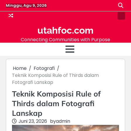
Skip
Minggu, Agu 9, 2026
to
content
Samp
Pag
utahfoc.com
Connecting Communities with Purpose
Home
Fotografi
Teknik Komposisi Rule of Thirds dalam
Fotografi Lanskap
Teknik Komposisi Rule of
Thirds dalam Fotografi
Lanskap
Juni 23, 2026
by
admin